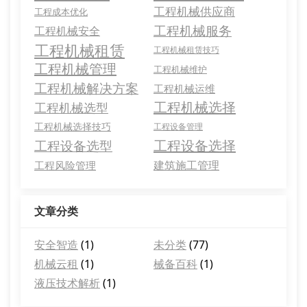
工程机械供应商
工程成本优化
工程机械服务
工程机械安全
工程机械租赁
工程机械租赁技巧
工程机械管理
工程机械维护
工程机械解决方案
工程机械运维
工程机械选择
工程机械选型
工程机械选择技巧
工程设备管理
工程设备选择
工程设备选型
建筑施工管理
工程风险管理
文章分类
安全智造
(1)
未分类
(77)
机械云租
(1)
械备百科
(1)
液压技术解析
(1)