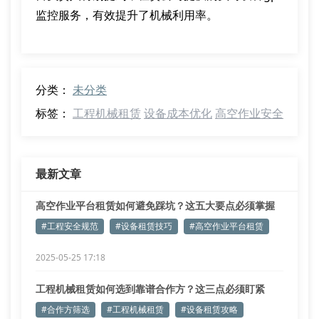
监控服务，有效提升了机械利用率。
分类：
未分类
标签：
工程机械租赁
设备成本优化
高空作业安全
最新文章
高空作业平台租赁如何避免踩坑？这五大要点必须掌握
#工程安全规范
#设备租赁技巧
#高空作业平台租赁
2025-05-25 17:18
工程机械租赁如何选到靠谱合作方？这三点必须盯紧
#合作方筛选
#工程机械租赁
#设备租赁攻略