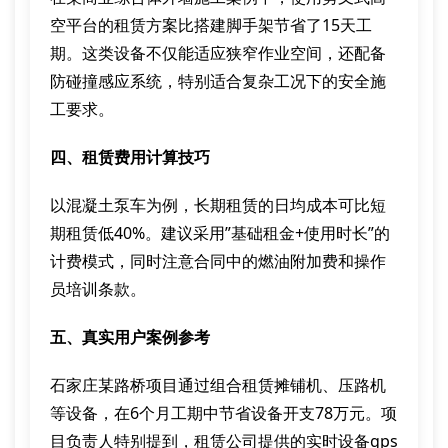
空平台的租赁方案比搭建脚手架节省了15天工
期。这类设备不仅能适应狭窄作业空间，还配备
防碰撞感应系统，特别适合复杂工况下的安全施
工要求。
四、租赁费用计算技巧
以混凝土泵车为例，长期租赁的日均成本可比短
期租赁低40%。建议采用”基础租金+使用时长”的
计费模式，同时注意合同中的燃油附加费和操作
员培训条款。
五、真实用户案例参考
石家庄某路桥项目通过组合租赁摊铺机、压路机
等设备，在6个月工期中节省设备开支78万元。项
目负责人特别提到，租赁公司提供的实时设备gps