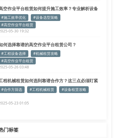
高空作业平台租赁如何提升施工效率？专业解析设备
选型策略
#施工效率优化
#设备选型策略
#高空作业平台租赁
2025-05-30 19:32
如何选择靠谱的高空作业平台租赁公司？
#工程设备选择
#机械租赁攻略
#高空作业平台租赁
2025-05-26 03:48
工程机械租赁如何选到靠谱合作方？这三点必须盯紧
#合作方筛选
#工程机械租赁
#设备租赁攻略
2025-05-23 01:05
热门标签