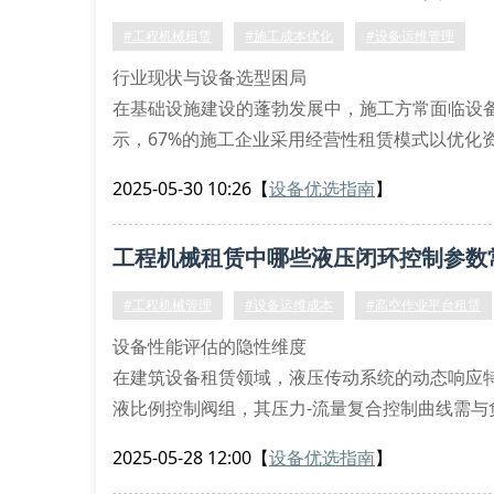
#工程机械租赁
#施工成本优化
#设备运维管理
行业现状与设备选型困局
在基础设施建设的蓬勃发展中，施工方常面临设备
示，67%的施工企业采用经营性租赁模式以优化
应用可提升28%地基处理效率。
2025-05-30 10:26
【
设备优选指南
】
设备租赁的六大评估维度
设备工况诊断系统的完整性
工程机械租赁中哪些液压闭环控制参数
动力总成衰减系数的监测数据
防倾覆预警装置的配置等级
#工程机械管理
#设备运维成本
#高空作业平台租赁
液压管路密封性检测报告
设备性能评估的隐性维度
转场适配模块的通用
在建筑设备租赁领域，液压传动系统的动态响应
液比例控制阀组，其压力-流量复合控制曲线需与
协议实时监测主阀芯位移传感器的反馈值，确保
2025-05-28 12:00
【
设备优选指南
】
高空平台的稳定性要素解析