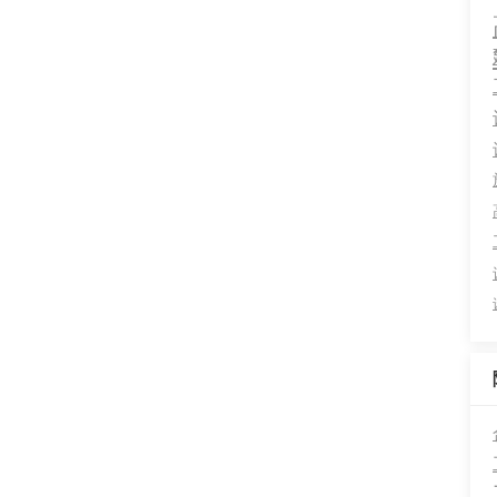
三维倾角补偿算法和支腿油缸的力闭环