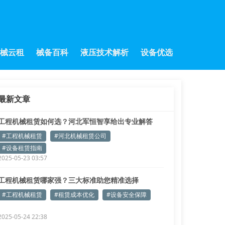
械云租
械备百科
液压技术解析
设备优选
最新文章
工程机械租赁如何选？河北军恒智享给出专业解答
#工程机械租赁
#河北机械租赁公司
#设备租赁指南
2025-05-23 03:57
工程机械租赁哪家强？三大标准助您精准选择
#工程机械租赁
#租赁成本优化
#设备安全保障
2025-05-24 22:38