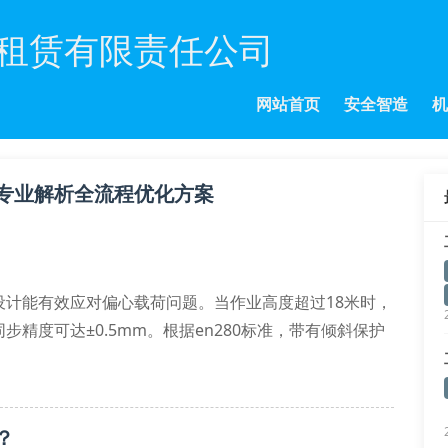
租赁有限责任公司
网站首页
安全智造
机
专业解析全流程优化方案
计能有效应对偏心载荷问题。当作业高度超过18米时，
精度可达±0.5mm。根据en280标准，带有倾斜保护
的侧翻风险。
解矩阵
？