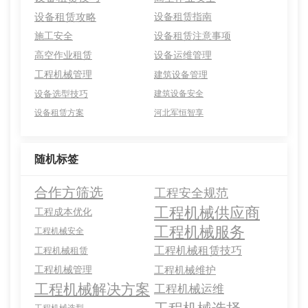
设备租赁攻略
设备租赁指南
施工安全
设备租赁注意事项
高空作业租赁
设备运维管理
工程机械管理
建筑设备管理
设备选型技巧
建筑设备安全
设备租赁方案
河北军恒智享
随机标签
合作方筛选
工程安全规范
工程机械供应商
工程成本优化
工程机械服务
工程机械安全
工程机械租赁技巧
工程机械租赁
工程机械管理
工程机械维护
工程机械解决方案
工程机械运维
工程机械选型