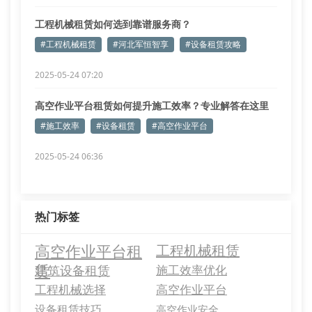
工程机械租赁如何选到靠谱服务商？
#工程机械租赁
#河北军恒智享
#设备租赁攻略
2025-05-24 07:20
高空作业平台租赁如何提升施工效率？专业解答在这里
#施工效率
#设备租赁
#高空作业平台
2025-05-24 06:36
热门标签
高空作业平台租
工程机械租赁
赁
建筑设备租赁
施工效率优化
工程机械选择
高空作业平台
设备租赁技巧
高空作业安全