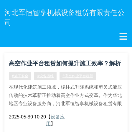
河北军恒智享机械设备租赁有限责任公
司
☰
高空作业平台租赁如何提升施工效率？解析
专业解决方案
#施工安全
#设备运维
#高空作业平台租赁
在现代化建筑施工领域，桅柱式升降系统和剪叉式液压
传动的技术革新正推动着高空作业方式变革。作为华北
地区专业设备服务商，河北军恒智享机械设备租赁有限
责任公司通过模块化租赁方案，为不同工况场景提供定
2025-05-30 10:20
【
设备应
制化垂直运输解决方案。
用
】
一、精准选型匹配施工需求